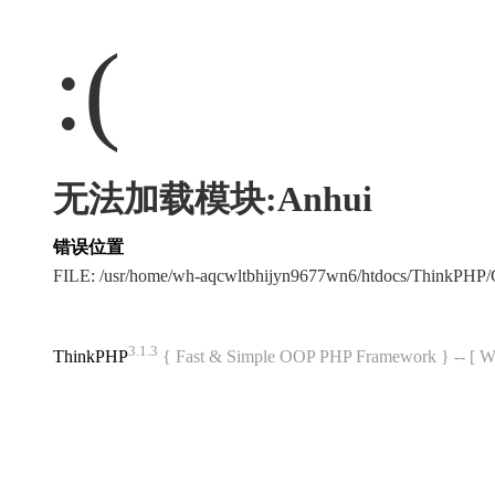
:(
无法加载模块:Anhui
错误位置
FILE: /usr/home/wh-aqcwltbhijyn9677wn6/htdocs/ThinkPH
3.1.3
ThinkPHP
{ Fast & Simple OOP PHP Framework } -- 