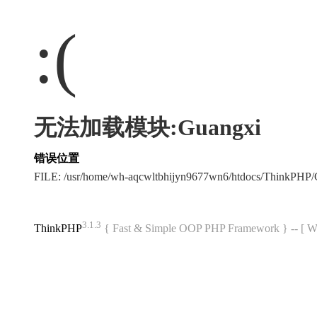
:(
无法加载模块:Guangxi
错误位置
FILE: /usr/home/wh-aqcwltbhijyn9677wn6/htdocs/ThinkPH
3.1.3
ThinkPHP
{ Fast & Simple OOP PHP Framework } -- 