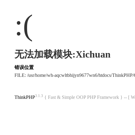
:(
无法加载模块:Xichuan
错误位置
FILE: /usr/home/wh-aqcwltbhijyn9677wn6/htdocs/ThinkPH
3.1.3
ThinkPHP
{ Fast & Simple OOP PHP Framework } -- 